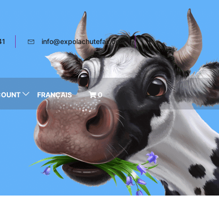
41
info@expolachutefair.com
COUNT
FRANÇAIS
0